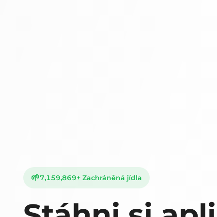
🌱
7,159,869
+
Zachráněná jídla
Stáhni si apl