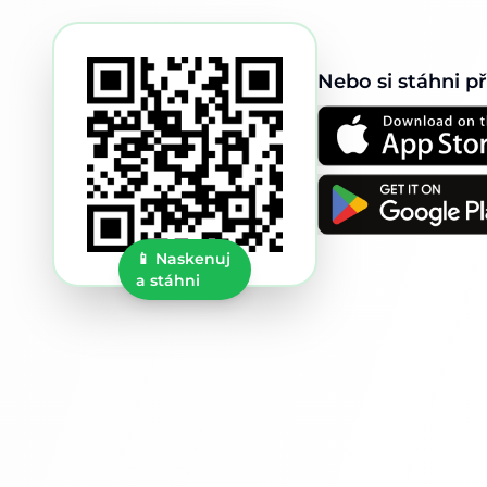
Nebo si stáhni p
📱
Naskenuj
a stáhni