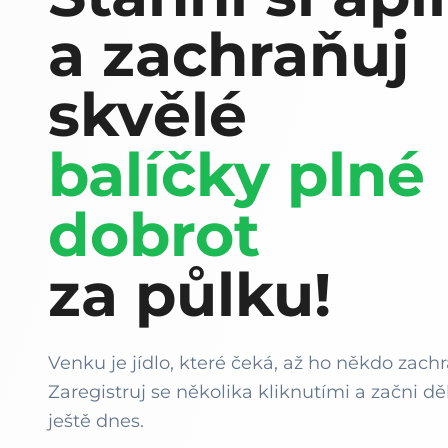
a zachraňuj
skvělé
balíčky plné
dobrot
za půlku!
Venku je jídlo, které čeká, až ho někdo zachr
Zaregistruj se několika kliknutími a začni děl
ještě dnes.