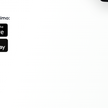
římo: