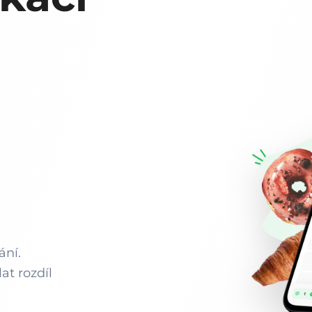
ání.
at rozdíl