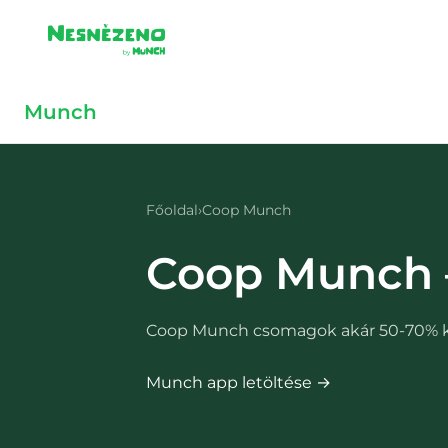
Skip to main content
Skip to main content
Munch
Főoldal
›
Coop Munch
Coop Munch 
Coop Munch csomagok akár 50-70% 
Munch app letöltése →