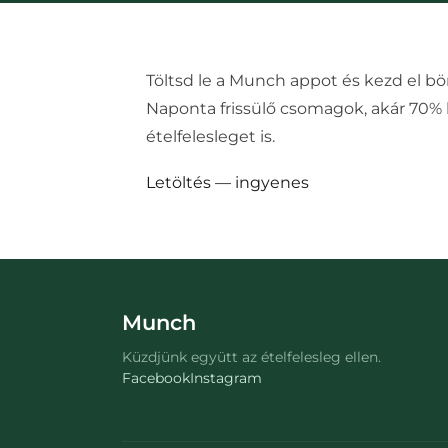
Töltsd le a Munch appot és kezd el bö
Naponta frissülő csomagok, akár 70
ételfelesleget is.
Letöltés — ingyenes
Munch
Küzdjünk együtt az ételfelesleg ellen.
Facebook
Instagram