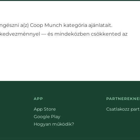
ngészni a(z)
Coop Munch
kategória ajánlatait.
% kedvezménnyel — és mindeközben csökkented az
APP
PARTNEREKNE
App Store
Csatlakozz par
Google Play
Hogyan működik?