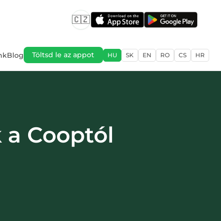
🇨🇿
nk
Blog
Töltsd le az appot
HU
SK
EN
RO
CS
HR
a Cooptól