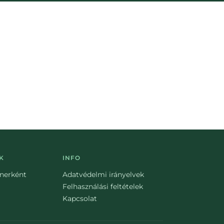
K
INFO
tnerként
Adatvédelmi irányelvek
Felhasználási feltételek
Kapcsolat