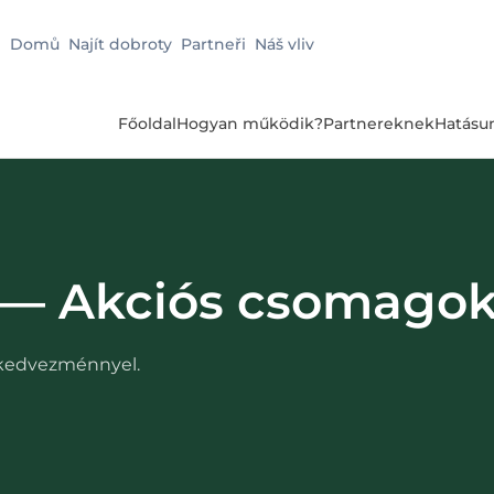
Domů
Najít dobroty
Partneři
Náš vliv
Főoldal
Hogyan működik?
Partnereknek
Hatásu
— Akciós csomagok 
kedvezménnyel.