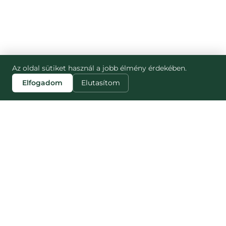
Az oldal sütiket használ a jobb élmény érdekében.
Elfogadom
Elutasítom
ZJISTI VÍCE
STRÁNKY
Blog
Jak to funguje
Náš dopad
NESNĚZENO
Pro partnery
Nesnězeno vs
Pro média
Munch
Kariéra