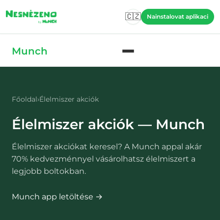
Skip to main content
🇨🇿
Nainstalovat aplikaci
Skip to main content
Munch
Főoldal
›
Élelmiszer akciók
Élelmiszer akciók — Munch
Élelmiszer akciókat keresel? A Munch appal akár
70% kedvezménnyel vásárolhatsz élelmiszert a
legjobb boltokban.
Munch app letöltése →