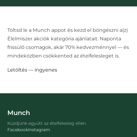
Töltsd le a Munch appot és kezd el böngészni a(z)
Élelmiszer akciók
kategória ajánlatait. Naponta
frissülő csomagok, akár 70% kedvezménnyel — és
mindeközben csökkented az ételfelesleget is.
Letöltés — ingyenes
Munch
Küzdjünk együtt az ételfelesleg ellen.
Facebook
Instagram