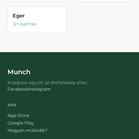
Eger
12
+ partner
Munch
Küzdjünk együtt az ételfelesleg ellen.
Facebook
Instagram
APP
App Store
Google Play
Hogyan működik?