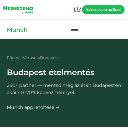
Skip to main content
🇨🇿
Nainstalovat aplikaci
Skip to main content
Munch
Főoldal
›
Városok
›
Budapest
Budapest
ételmentés
280
+ partner — mentsd meg az ételt
Budapesten
akár 40–70% kedvezménnyel.
Munch app letöltése →