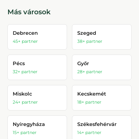
Más városok
Debrecen
Szeged
45
+ partner
38
+ partner
Pécs
Győr
32
+ partner
28
+ partner
Miskolc
Kecskemét
24
+ partner
18
+ partner
Nyíregyháza
Székesfehérvár
15
+ partner
14
+ partner