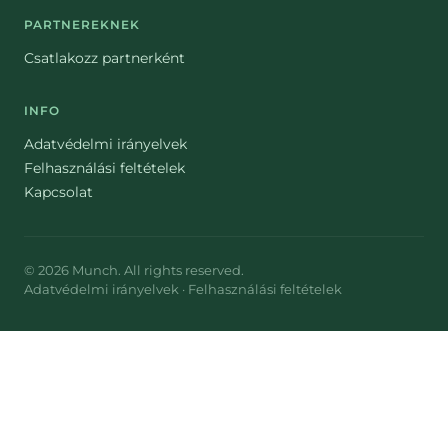
PARTNEREKNEK
Csatlakozz partnerként
INFO
Adatvédelmi irányelvek
Felhasználási feltételek
Kapcsolat
©
2026
Munch
. All rights reserved.
Adatvédelmi irányelvek
·
Felhasználási feltételek