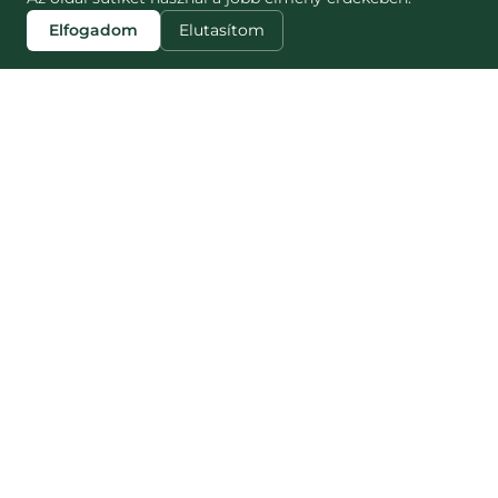
Elfogadom
Elutasítom
ZJISTI VÍCE
STRÁNKY
Blog
Jak to funguje
Náš dopad
NESNĚZENO
Pro partnery
Nesnězeno vs
Pro média
Munch
Kariéra
Munch Czech
Kontakt
Často kladené
otázky