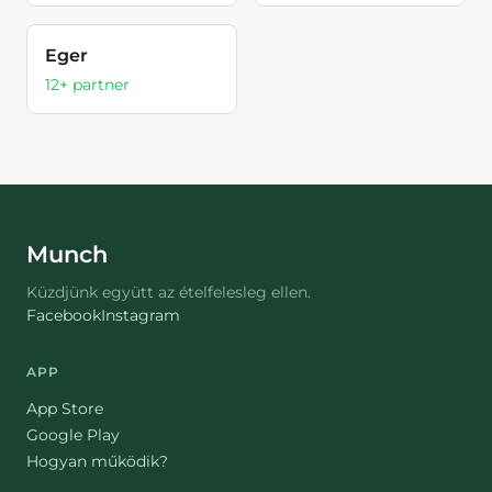
Eger
12
+ partner
Munch
Küzdjünk együtt az ételfelesleg ellen.
Facebook
Instagram
APP
App Store
Google Play
Hogyan működik?