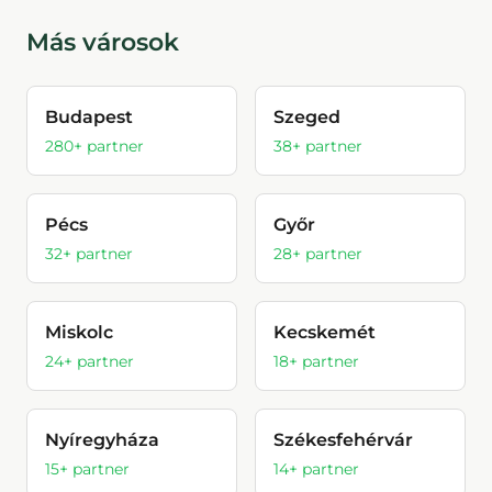
Más városok
Budapest
Szeged
280
+ partner
38
+ partner
Pécs
Győr
32
+ partner
28
+ partner
Miskolc
Kecskemét
24
+ partner
18
+ partner
Nyíregyháza
Székesfehérvár
15
+ partner
14
+ partner