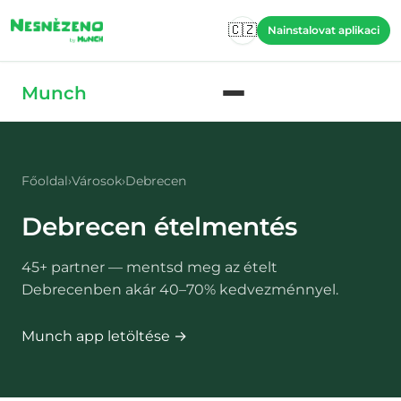
Skip to main content
🇨🇿
Nainstalovat aplikaci
Skip to main content
Munch
Főoldal
›
Városok
›
Debrecen
Debrecen
ételmentés
45
+ partner — mentsd meg az ételt
Debrecenben
akár 40–70% kedvezménnyel.
Munch app letöltése →