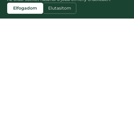
Elfogadom
Elutasítom
ZJISTI VÍCE
STRÁNKY
Blog
Jak to funguje
Náš dopad
NESNĚZENO
Pro partnery
Nesnězeno vs
Pro média
Munch
Kariéra
Munch Czech
Kontakt
Často kladené
otázky