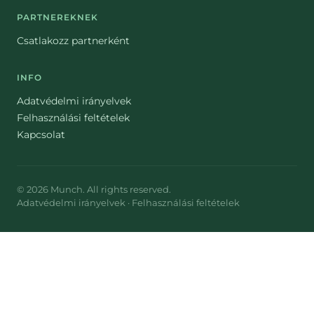
PARTNEREKNEK
Csatlakozz partnerként
INFO
Adatvédelmi irányelvek
Felhasználási feltételek
Kapcsolat
©
2026
Munch
. All rights reserved.
Adatvédelmi irányelvek
·
Felhasználási feltételek