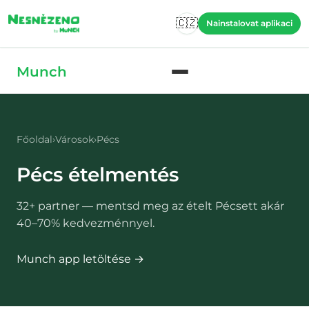
Skip to main content
🇨🇿
Nainstalovat aplikaci
Skip to main content
Munch
Főoldal
›
Városok
›
Pécs
Pécs
ételmentés
32
+ partner — mentsd meg az ételt
Pécsett
akár
40–70% kedvezménnyel.
Munch app letöltése →