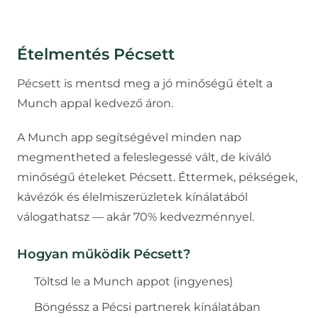
Ételmentés
Pécsett
Pécsett is mentsd meg a jó minőségű ételt a
Munch appal kedvező áron.
A Munch app segítségével minden nap
megmentheted a feleslegessé vált, de kiváló
minőségű ételeket
Pécsett
. Éttermek, pékségek,
kávézók és élelmiszerüzletek kínálatából
válogathatsz — akár 70% kedvezménnyel.
Hogyan működik
Pécsett
?
Töltsd le a Munch appot (ingyenes)
Böngéssz a
Pécs
i partnerek kínálatában