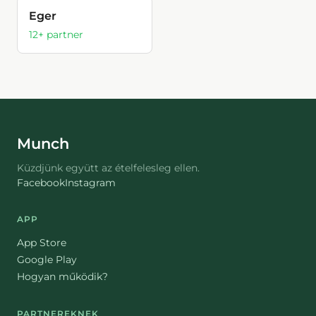
Eger
12
+ partner
Munch
Küzdjünk együtt az ételfelesleg ellen.
Facebook
Instagram
APP
App Store
Google Play
Hogyan működik?
PARTNEREKNEK