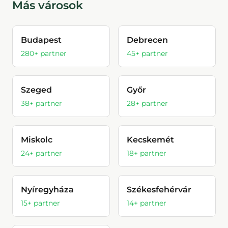
Más városok
Budapest
Debrecen
280
+ partner
45
+ partner
Szeged
Győr
38
+ partner
28
+ partner
Miskolc
Kecskemét
24
+ partner
18
+ partner
Nyíregyháza
Székesfehérvár
15
+ partner
14
+ partner