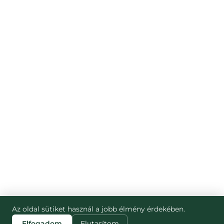
Az oldal sütiket használ a jobb élmény érdekében.
Elfogadom
Elutasítom