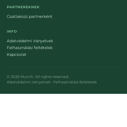
PARTNEREKNEK
Csatlakozz partnerként
INFO
Adatvédelmi irányelvek
Felhasználási feltételek
Kapcsolat
©
2026
Munch
. All rights reserved.
Adatvédelmi irányelvek
·
Felhasználási feltételek