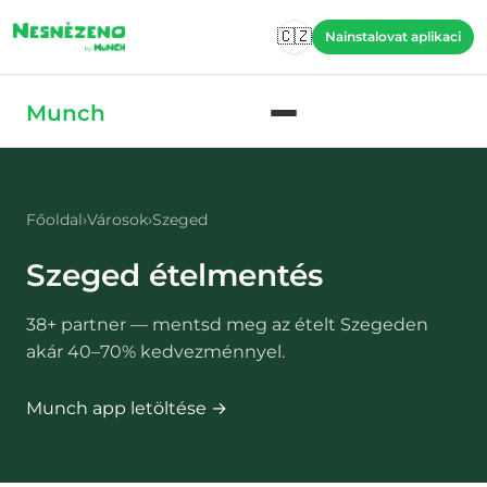
Skip to main content
🇨🇿
Nainstalovat aplikaci
Skip to main content
Munch
Főoldal
›
Városok
›
Szeged
Szeged
ételmentés
38
+ partner — mentsd meg az ételt
Szegeden
akár 40–70% kedvezménnyel.
Munch app letöltése →