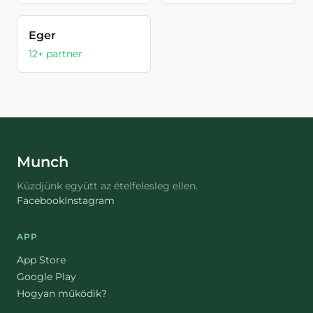
Eger
12
+ partner
Munch
Küzdjünk együtt az ételfelesleg ellen.
Facebook
Instagram
APP
App Store
Google Play
Hogyan működik?