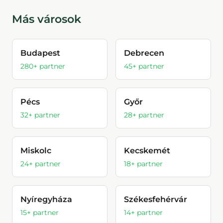
Más városok
Budapest
Debrecen
280
+ partner
45
+ partner
Pécs
Győr
32
+ partner
28
+ partner
Miskolc
Kecskemét
24
+ partner
18
+ partner
Nyíregyháza
Székesfehérvár
15
+ partner
14
+ partner