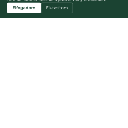
Elfogadom
Elutasítom
ZJISTI VÍCE
STRÁNKY
Blog
Jak to funguje
Náš dopad
NESNĚZENO
Pro partnery
Nesnězeno vs
Pro média
Munch
Kariéra
Munch Czech
Kontakt
Často kladené
otázky