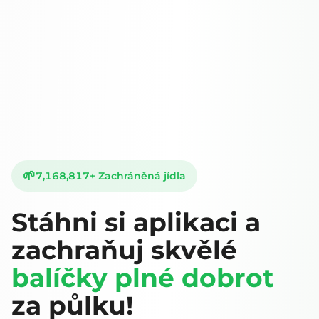
🌱
7,168,817
+
Zachráněná jídla
Stáhni si aplikaci a
zachraňuj skvělé
balíčky plné dobrot
za půlku!