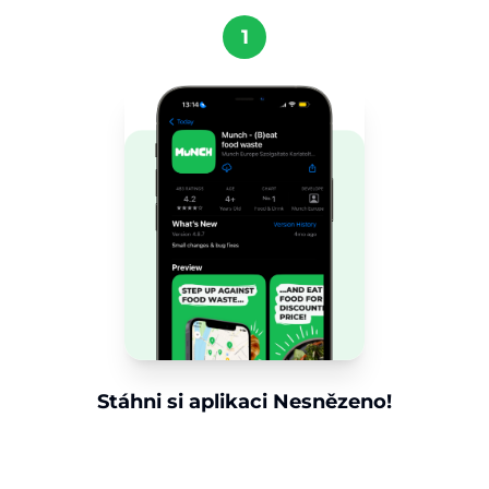
1
Stáhni si aplikaci Nesnězeno!
Získej aplikaci Nesnězeno do telefonu a
objevuj úžasné nabídky jídla ve své oblasti.
Stáhni si nyní a začni šetřit jídlo i peníze.