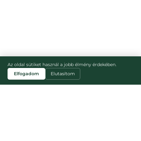
Az oldal sütiket használ a jobb élmény érdekében.
Elfogadom
Elutasítom
ZJISTI VÍCE
STRÁNKY
Blog
Jak to funguje
Náš dopad
NESNĚZENO
Pro partnery