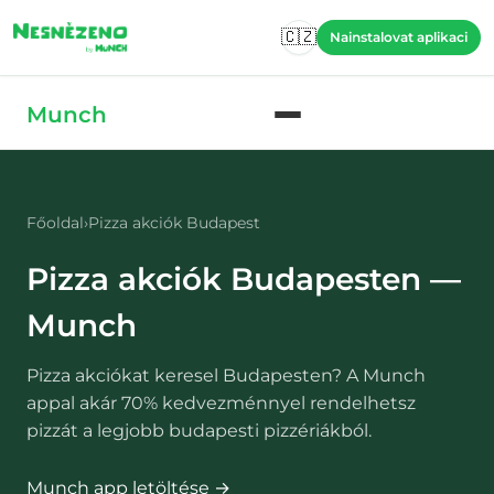
Skip to main content
🇨🇿
Nainstalovat aplikaci
Skip to main content
Munch
Főoldal
›
Pizza akciók Budapest
Pizza akciók Budapesten —
Munch
Pizza akciókat keresel Budapesten? A Munch
appal akár 70% kedvezménnyel rendelhetsz
pizzát a legjobb budapesti pizzériákból.
Munch app letöltése →