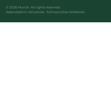
©
2026
Munch
. All rights reserved.
Adatvédelmi irányelvek
·
Felhasználási feltételek