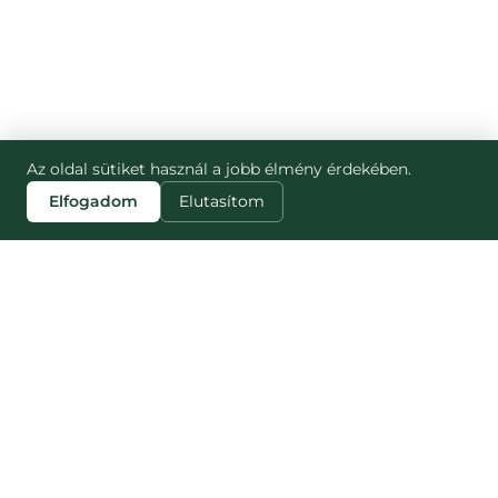
Az oldal sütiket használ a jobb élmény érdekében.
Elfogadom
Elutasítom
ZJISTI VÍCE
STRÁNKY
Blog
Jak to funguje
Náš dopad
NESNĚZENO
Pro partnery
Nesnězeno vs
Pro média
Munch