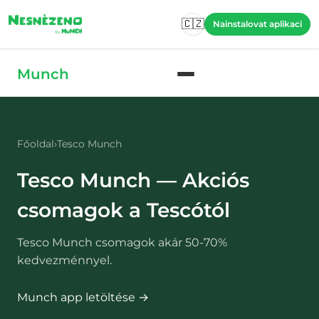
Skip to main content
🇨🇿
Nainstalovat aplikaci
Skip to main content
Munch
Főoldal
›
Tesco Munch
Tesco Munch — Akciós
csomagok a Tescótól
Tesco Munch csomagok akár 50-70%
kedvezménnyel.
Munch app letöltése →