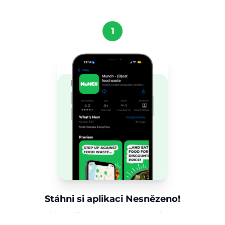
1
Stáhni si aplikaci Nesnězeno!
Získej aplikaci Nesnězeno do telefonu a