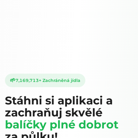
🌱
7,169,713
+
Zachráněná jídla
Stáhni si aplikaci a
zachraňuj skvělé
balíčky plné dobrot
za půlku!