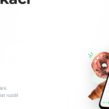
ání.
at rozdíl