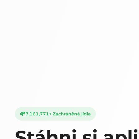
🌱
7,161,772
+
Zachráněná jídla
Stáhni si apl