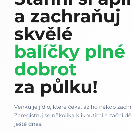
a zachraňuj
skvělé
balíčky plné
dobrot
za půlku!
Venku je jídlo, které čeká, až ho někdo zachr
Zaregistruj se několika kliknutími a začni děl
ještě dnes.