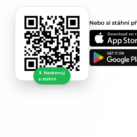
Nebo si stáhni p
📱
Naskenuj
a stáhni