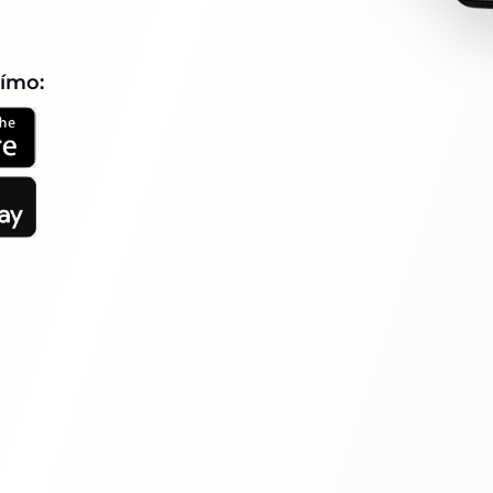
římo: